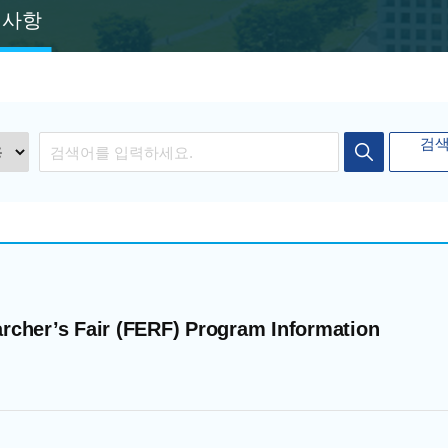
지사항
검색
검
색
rcher’s Fair (FERF) Program Information