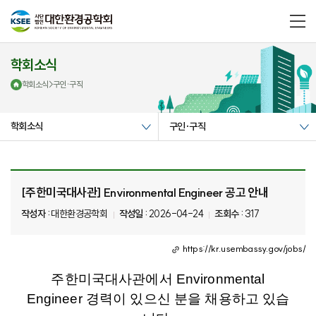
메
뉴
열
기
학회소식
학회소식
>
구인·구직
학회소식
구인·구직
[주한미국대사관] Environmental Engineer 공고 안내
작성자 :
대한환경공학회
작성일 :
2026-04-24
조회수 :
317
https://kr.usembassy.gov/jobs/
주한미국대사관에서
Environmental
Engineer
경력이
있으신
분을
채용하고
있습