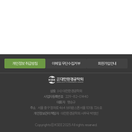
개인정보 취급방침
이메일 무단수집거부
회원가입안내
상호
(사) 대한환경공학회
사업자등록번호
229-82-01440
대표자
맹승규
주소
서울 중구 청파로 464 브라운스톤서울 101동 726호
개인정보관리책임자
대한환경공학회 사무국 박영선
Copyrightsⓒ KSEE 2025 All rights reserved.