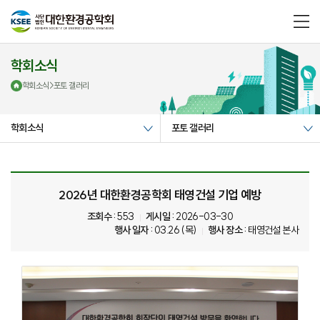
메
뉴
열
기
학회소식
학회소식
>
포토 갤러리
학회소식
포토 갤러리
2026년 대한환경공학회 태영건설 기업 예방
조회수 :
553
게시일 :
2026-03-30
행사 일자 :
03.26 (목)
행사 장소 :
태영건설 본사