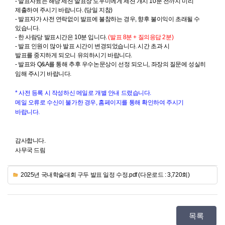
-
발표
자료는 해당 세션
발표
장 도우미에게 세션 개시 10분 전까지 미리
제출하여 주시기 바랍니다. (당일 지참)
-
발표
자가 사전 연락없이
발표
에 불참하는 경우, 향후 불이익이 초래될 수
있습니다.
- 한 사람당 발표시간은 10분 입니다.
(발표 8분 + 질의응답 2분)
- 발표 인원이 많아 발표 시간이 변경되었습니다. 시간 초과 시
발표를 중지하게 되오니 유의하시기 바랍니다.
-
발표
와 Q&A를 통해 추후 우수논문상이 선정 되오니, 좌장의 질문에 성실히
임해 주시기 바랍니다.
* 사전 등록 시 작성하신 메일로 개별 안내 드렸습니다.
메일 오류로 수신이 불가한 경우, 홈페이지를 통해 확인하여 주시기
바랍니다.
감사합니다.
사무국 드림
2025년 국내학술대회 구두 발표 일정 수정.pdf (다운로드 : 3,720회)
목록