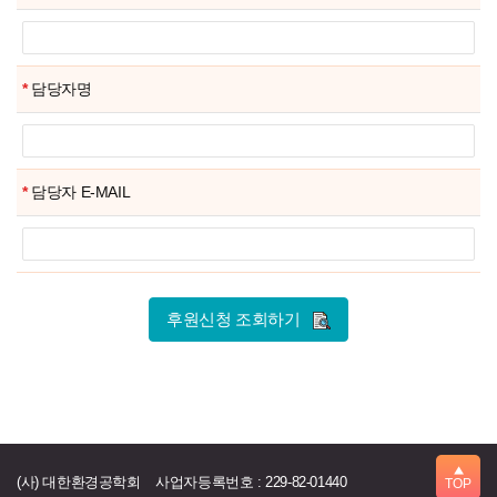
신
청
조
회
*
담당자명
*
담당자 E-MAIL
후원신청 조회하기
▲
(사) 대한환경공학회
사업자등록번호 : 229-82-01440
TOP