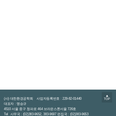
▲
(사) 대한환경공학회
사업자등록번호 : 229-82-01440
TOP
대표자 : 맹승규
4510 서울 중구 청파로 464 브라운스톤서울 726호
Tel
사무국 : (02)383-9652, 383-9697 편집국 : (02)383-9653