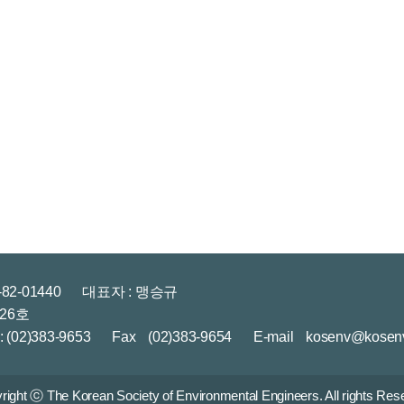
2-01440
대표자 : 맹승규
26호
 (02)383-9653
Fax
(02)383-9654
E-mail
kosenv@kosenv.
right ⓒ The Korean Society of Environmental Engineers. All rights Res