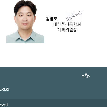
김영모
대한환경공학회
기획위원장
▲
TOP
or.kr
erved